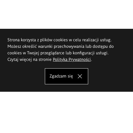
Strona korzysta z plików cookies w celu realizacji usług.
Możesz określić warunki przechowywania lub dostępu do
cookies w Twojej przeglądarce lub konfiguracji usługi.
Czytaj więcej na stronie
Polityka Prywatności
.
Zgadzam się
Akademia Sztuk Pięknych im.
Eugeniusza Gepperta we Wrocławiu