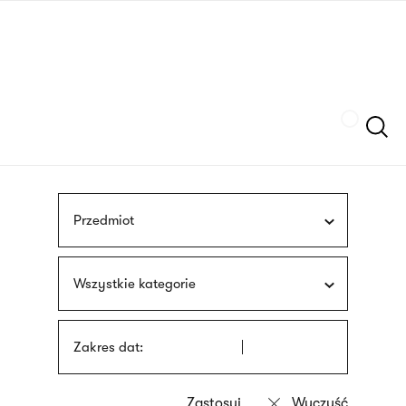
Przejdź
języka
do
migowego
treści
Szukaj
Przedmiot
Wszystkie kategorie
Zakres dat: