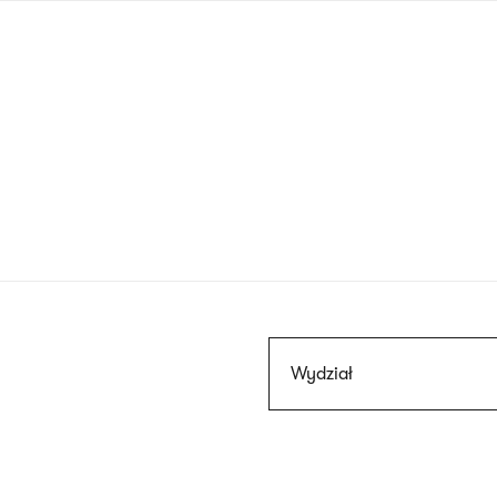
Przejdź
do
treści
Szukaj
Wydział