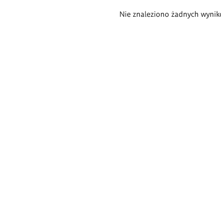
Wyniki
Nie znaleziono żadnych wynik
wyszukiwania