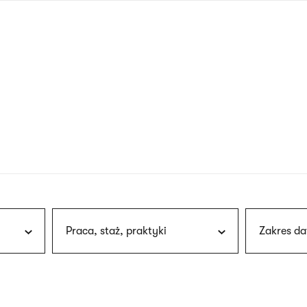
nagłówku
wersja
polska
Praca, staż, praktyki
Zakres da