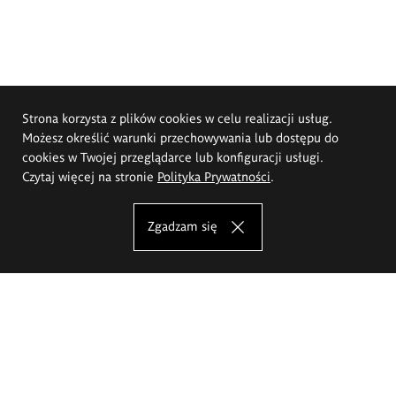
Strona korzysta z plików cookies w celu realizacji usług.
Możesz określić warunki przechowywania lub dostępu do
cookies w Twojej przeglądarce lub konfiguracji usługi.
Czytaj więcej na stronie
Polityka Prywatności
.
Zgadzam się
Akademia Sztuk Pięknych im.
Eugeniusza Gepperta we Wrocławiu