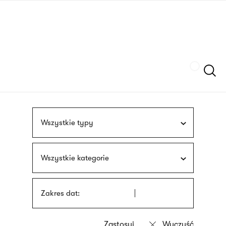
Przejdź
języka
do
migowego
treści
Szukaj
Wszystkie typy
Wszystkie kategorie
Zakres dat: