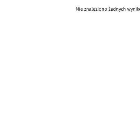
Wyniki
Nie znaleziono żadnych wynik
wyszukiwania