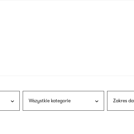
nagłówku
wersja
polska
Wszystkie kategorie
Zakres da