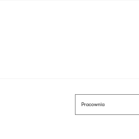
Przejdź
do
treści
Szukaj
Pracownia