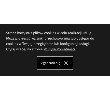
Strona korzysta z plików cookies w celu realizacji usług.
Możesz określić warunki przechowywania lub dostępu do
cookies w Twojej przeglądarce lub konfiguracji usługi.
Czytaj więcej na stronie
Polityka Prywatności
.
Zgadzam się
Akademia Sztuk Pięknych im.
Eugeniusza Gepperta we Wrocławiu