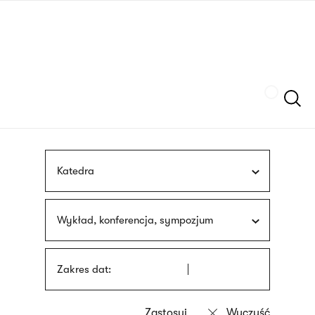
Przejdź
języka
do
migowego
treści
Szukaj
Katedra
Wykład, konferencja, sympozjum
Zakres dat: