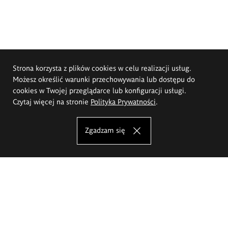
Strona korzysta z plików cookies w celu realizacji usług.
Możesz określić warunki przechowywania lub dostępu do
cookies w Twojej przeglądarce lub konfiguracji usługi.
Czytaj więcej na stronie
Polityka Prywatności
.
Zgadzam się
Akademia Sztuk Pięknych im.
Eugeniusza Gepperta we Wrocławiu