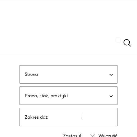
Przejdź
języka
do
migowego
treści
Szukaj
Strona
Praca, staż, praktyki
Zakres dat: