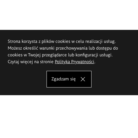
Strona korzysta z plików cookies w celu realizacji usług.
Możesz określić warunki przechowywania lub dostępu do
cookies w Twojej przeglądarce lub konfiguracji usługi.
Czytaj więcej na stronie
Polityka Prywatności
.
Zgadzam się
Akademia Sztuk Pięknych im.
Eugeniusza Gepperta we Wrocławiu