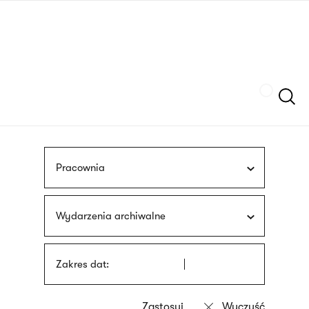
Przejdź
języka
do
migowego
treści
Szukaj
Pracownia
Wydarzenia archiwalne
Zakres dat: