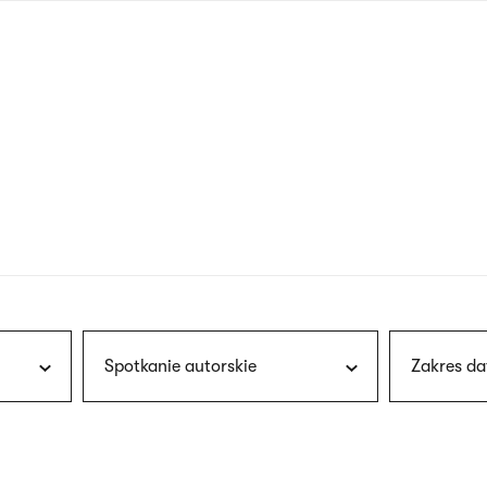
nagłówku
wersja
polska
Spotkanie autorskie
Zakres da