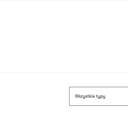
Przejdź
do
treści
Szukaj
Wszystkie typy