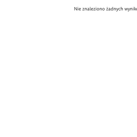
Wyniki
Nie znaleziono żadnych wynik
wyszukiwania