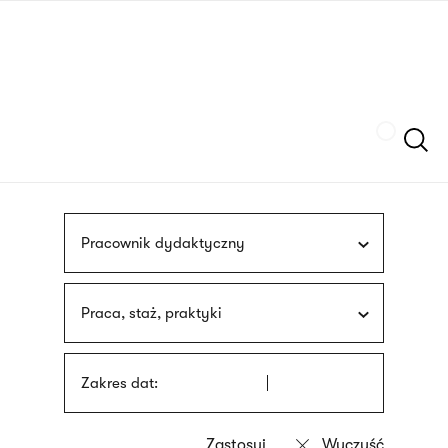
Przejdź
języka
do
migowego
treści
Szukaj
Pracownik dydaktyczny
Praca, staż, praktyki
Zakres dat: