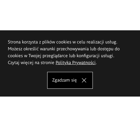
Strona korzysta z plików cookies w celu realizacji usług.
Możesz określić warunki przechowywania lub dostępu do
cookies w Twojej przeglądarce lub konfiguracji usługi.
Czytaj więcej na stronie
Polityka Prywatności
.
Zgadzam się
Akademia Sztuk Pięknych im.
Eugeniusza Gepperta we Wrocławiu