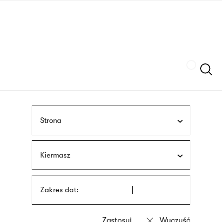
Przejdź
języka
do
migowego
treści
Szukaj
Strona
Kiermasz
Zakres dat: