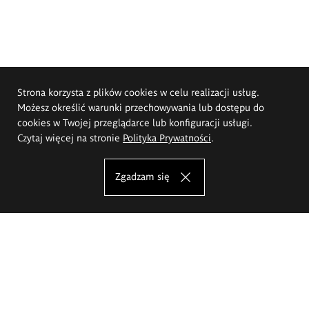
Strona korzysta z plików cookies w celu realizacji usług.
Możesz określić warunki przechowywania lub dostępu do
cookies w Twojej przeglądarce lub konfiguracji usługi.
Czytaj więcej na stronie
Polityka Prywatności
.
Zgadzam się
Akademia Sztuk Pięknych im.
Eugeniusza Gepperta we Wrocławiu