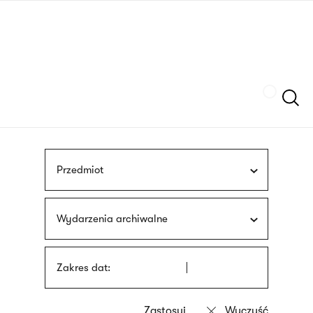
Przejdź
języka
do
migowego
treści
Szukaj
Przedmiot
Wydarzenia archiwalne
Zakres dat: