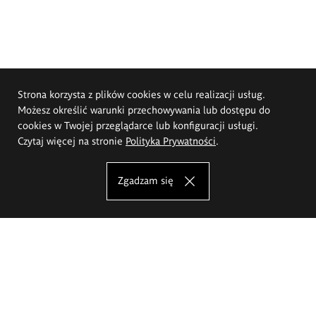
Strona korzysta z plików cookies w celu realizacji usług.
Możesz określić warunki przechowywania lub dostępu do
cookies w Twojej przeglądarce lub konfiguracji usługi.
Czytaj więcej na stronie
Polityka Prywatności
.
Zgadzam się
Akademia Sztuk Pięknych im.
Eugeniusza Gepperta we Wrocławiu