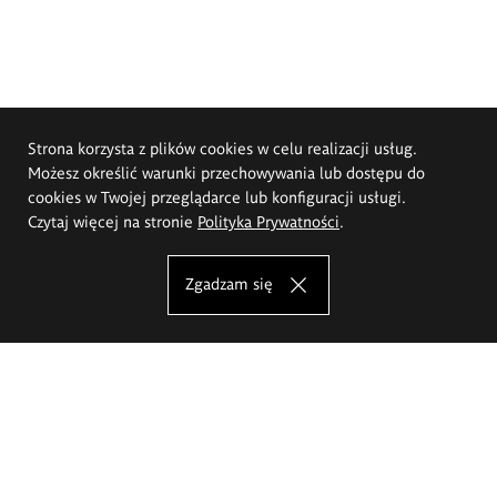
Strona korzysta z plików cookies w celu realizacji usług.
Możesz określić warunki przechowywania lub dostępu do
cookies w Twojej przeglądarce lub konfiguracji usługi.
Czytaj więcej na stronie
Polityka Prywatności
.
Zgadzam się
Akademia Sztuk Pięknych im.
Eugeniusza Gepperta we Wrocławiu