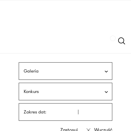
Przejdź
języka
do
migowego
treści
Szukaj
Galeria
Konkurs
Zakres dat: