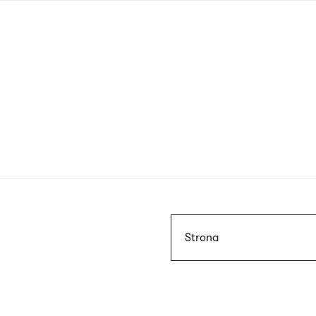
Przejdź
do
treści
Szukaj
Strona