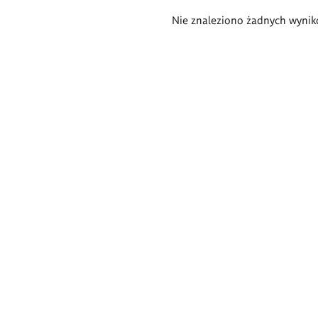
Wyniki
Nie znaleziono żadnych wynik
wyszukiwania