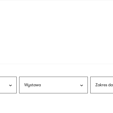
nagłówku
wersja
polska
Wystawa
Zakres da