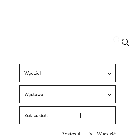
Przejdź
języka
do
migowego
treści
Szukaj
Wydział
Wystawa
Zakres dat: