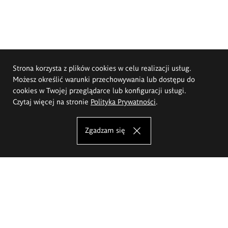
Strona korzysta z plików cookies w celu realizacji usług.
Możesz określić warunki przechowywania lub dostępu do
cookies w Twojej przeglądarce lub konfiguracji usługi.
Czytaj więcej na stronie
Polityka Prywatności
.
Zgadzam się
Akademia Sztuk Pięknych im.
Eugeniusza Gepperta we Wrocławiu