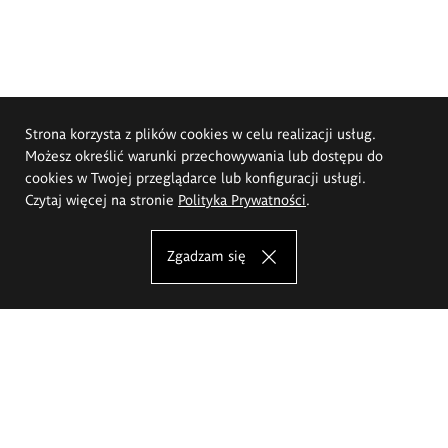
Strona korzysta z plików cookies w celu realizacji usług.
Możesz określić warunki przechowywania lub dostępu do
cookies w Twojej przeglądarce lub konfiguracji usługi.
Czytaj więcej na stronie
Polityka Prywatności
.
Zgadzam się
Akademia Sztuk Pięknych im.
Eugeniusza Gepperta we Wrocławiu