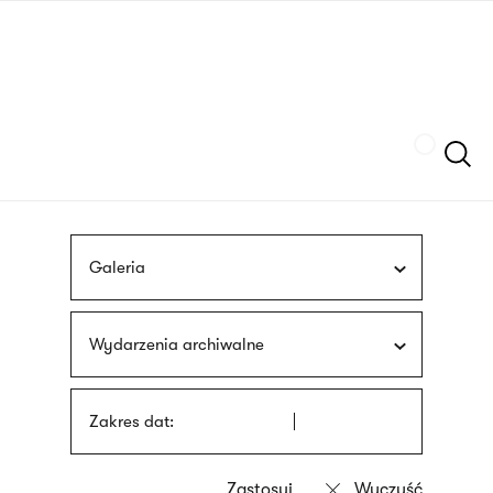
Przejdź
języka
do
migowego
treści
Szukaj
Galeria
Wydarzenia archiwalne
Zakres dat: