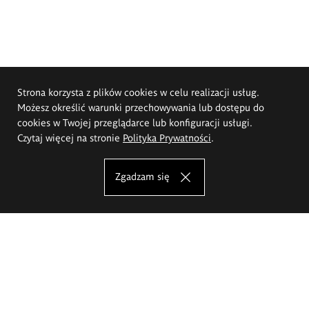
Strona korzysta z plików cookies w celu realizacji usług.
Możesz określić warunki przechowywania lub dostępu do
cookies w Twojej przeglądarce lub konfiguracji usługi.
Czytaj więcej na stronie
Polityka Prywatności
.
Zgadzam się
Akademia Sztuk Pięknych im.
Eugeniusza Gepperta we Wrocławiu