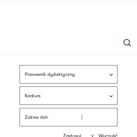
Przejdź
języka
do
migowego
treści
Szukaj
Pracownik dydaktyczny
Konkurs
Zakres dat: