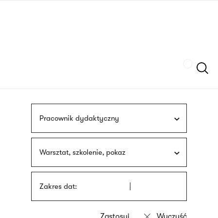
Przejdź
języka
do
migowego
treści
Szukaj
Pracownik dydaktyczny
Warsztat, szkolenie, pokaz
Zakres dat: