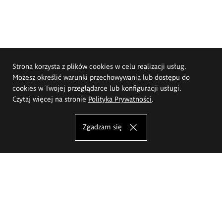
Strona korzysta z plików cookies w celu realizacji usług.
Możesz określić warunki przechowywania lub dostępu do
cookies w Twojej przeglądarce lub konfiguracji usługi.
Czytaj więcej na stronie
Polityka Prywatności
.
Zgadzam się
Akademia Sztuk Pięknych im.
Eugeniusza Gepperta we Wrocławiu