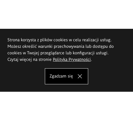
Strona korzysta z plików cookies w celu realizacji usług.
Możesz określić warunki przechowywania lub dostępu do
cookies w Twojej przeglądarce lub konfiguracji usługi.
Czytaj więcej na stronie
Polityka Prywatności
.
Zgadzam się
Akademia Sztuk Pięknych im.
Eugeniusza Gepperta we Wrocławiu