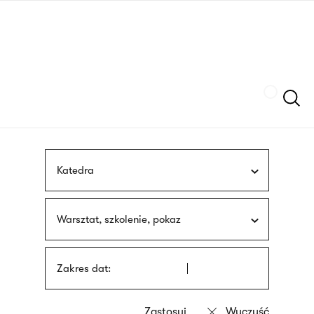
Przejdź
języka
do
migowego
treści
Szukaj
Katedra
Warsztat, szkolenie, pokaz
Zakres dat: