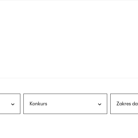
nagłówku
wersja
polska
Konkurs
Zakres da