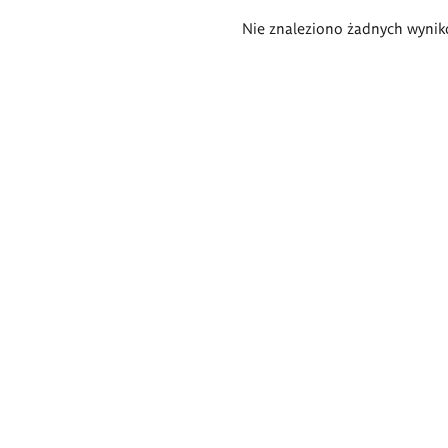
Wyniki
Nie znaleziono żadnych wynik
wyszukiwania