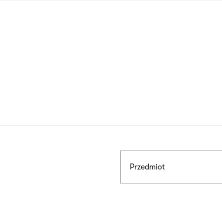
Przejdź
do
treści
Szukaj
Przedmiot