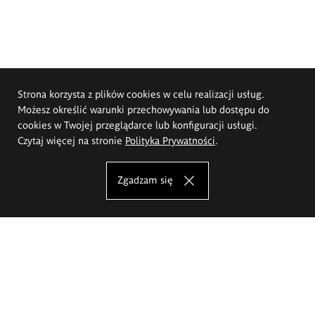
Strona korzysta z plików cookies w celu realizacji usług.
Możesz określić warunki przechowywania lub dostępu do
cookies w Twojej przeglądarce lub konfiguracji usługi.
Czytaj więcej na stronie
Polityka Prywatności
.
Zgadzam się
Akademia Sztuk Pięknych im.
Eugeniusza Gepperta we Wrocławiu