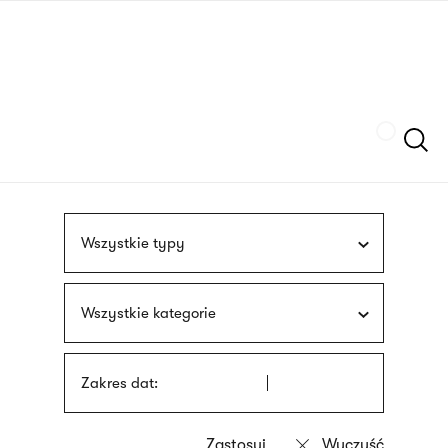
Przejdź
języka
do
migowego
treści
Szukaj
Wszystkie typy
Wszystkie kategorie
Zakres dat: