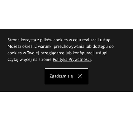
Strona korzysta z plików cookies w celu realizacji usług.
Możesz określić warunki przechowywania lub dostępu do
cookies w Twojej przeglądarce lub konfiguracji usługi.
Czytaj więcej na stronie
Polityka Prywatności
.
Zgadzam się
Akademia Sztuk Pięknych im.
Eugeniusza Gepperta we Wrocławiu