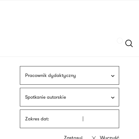
Przejdź
języka
do
migowego
treści
Szukaj
Pracownik dydaktyczny
Spotkanie autorskie
Zakres dat: