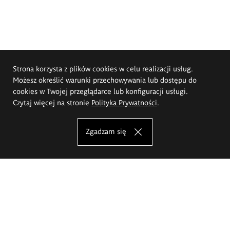
Strona korzysta z plików cookies w celu realizacji usług.
Możesz określić warunki przechowywania lub dostępu do
cookies w Twojej przeglądarce lub konfiguracji usługi.
Czytaj więcej na stronie
Polityka Prywatności
.
Zgadzam się
Akademia Sztuk Pięknych im.
Eugeniusza Gepperta we Wrocławiu