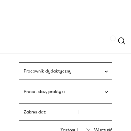
Przejdź
języka
do
migowego
treści
Szukaj
Pracownik dydaktyczny
Praca, staż, praktyki
Zakres dat: