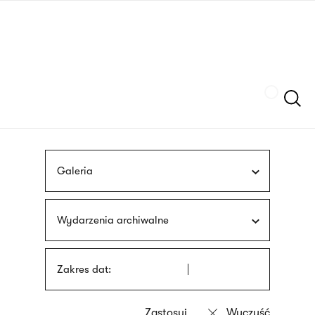
Przejdź
języka
do
migowego
treści
Szukaj
Galeria
Wydarzenia archiwalne
Zakres dat: