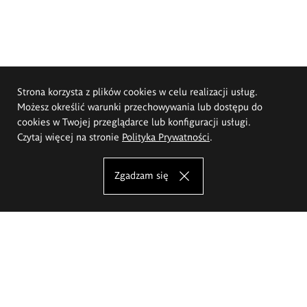
Strona korzysta z plików cookies w celu realizacji usług.
Możesz określić warunki przechowywania lub dostępu do
cookies w Twojej przeglądarce lub konfiguracji usługi.
Czytaj więcej na stronie
Polityka Prywatności
.
Zgadzam się
Akademia Sztuk Pięknych im.
Eugeniusza Gepperta we Wrocławiu