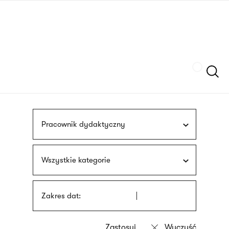
Przejdź
języka
do
migowego
treści
Szukaj
Pracownik dydaktyczny
Wszystkie kategorie
Zakres dat: