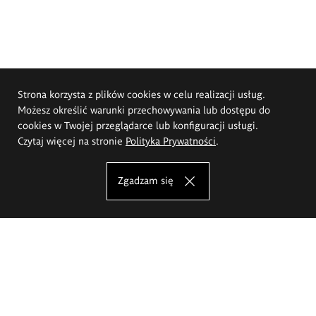
Strona korzysta z plików cookies w celu realizacji usług.
Możesz określić warunki przechowywania lub dostępu do
cookies w Twojej przeglądarce lub konfiguracji usługi.
Czytaj więcej na stronie
Polityka Prywatności
.
Zgadzam się
Akademia Sztuk Pięknych im.
Eugeniusza Gepperta we Wrocławiu