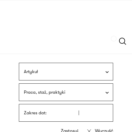
Przejdź
języka
do
migowego
treści
Szukaj
Artykuł
Praca, staż, praktyki
Zakres dat: