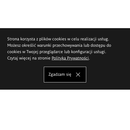
Strona korzysta z plików cookies w celu realizacji usług.
Możesz określić warunki przechowywania lub dostępu do
cookies w Twojej przeglądarce lub konfiguracji usługi.
Czytaj więcej na stronie
Polityka Prywatności
.
Zgadzam się
Akademia Sztuk Pięknych im.
Eugeniusza Gepperta we Wrocławiu