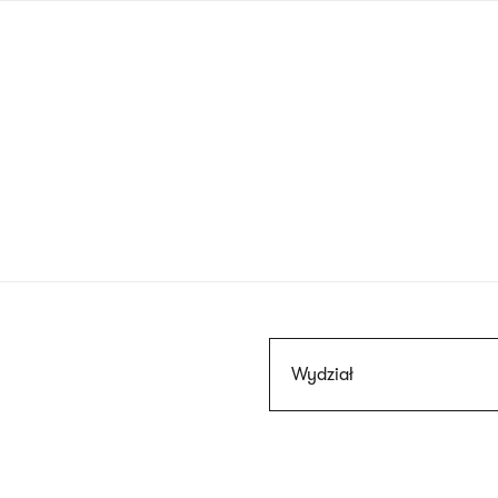
Przejdź
do
treści
Szukaj
Wydział