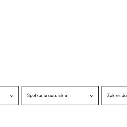
nagłówku
wersja
polska
Spotkanie autorskie
Zakres da