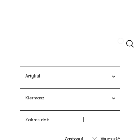
Przejdź
języka
do
migowego
treści
Szukaj
Artykuł
Kiermasz
Zakres dat: