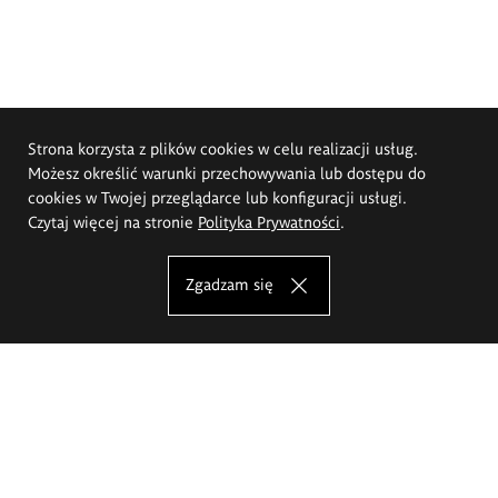
Strona korzysta z plików cookies w celu realizacji usług.
Możesz określić warunki przechowywania lub dostępu do
cookies w Twojej przeglądarce lub konfiguracji usługi.
Czytaj więcej na stronie
Polityka Prywatności
.
Zgadzam się
Akademia Sztuk Pięknych im.
Eugeniusza Gepperta we Wrocławiu