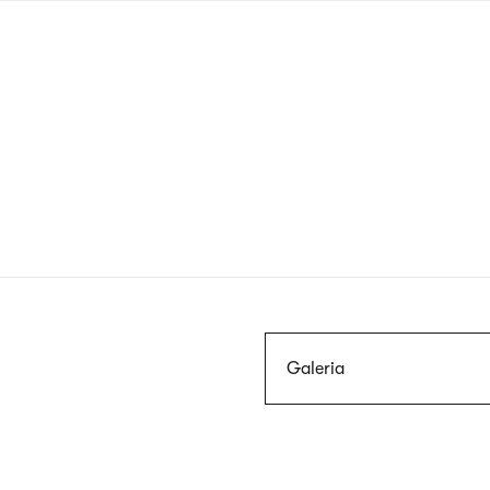
Przejdź
do
treści
Szukaj
Galeria