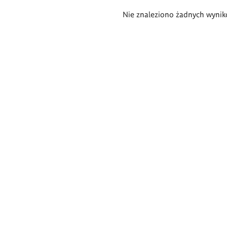
Wyniki
Nie znaleziono żadnych wynik
wyszukiwania