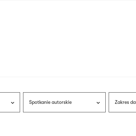
nagłówku
wersja
polska
Spotkanie autorskie
Zakres da