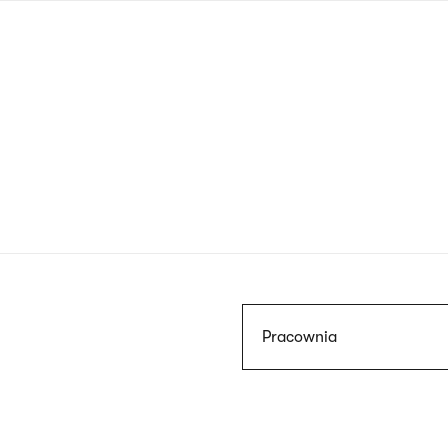
Przejdź
do
treści
Szukaj
Pracownia