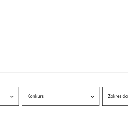
nagłówku
wersja
polska
Konkurs
Zakres da