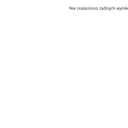
Wyniki
Nie znaleziono żadnych wynik
wyszukiwania