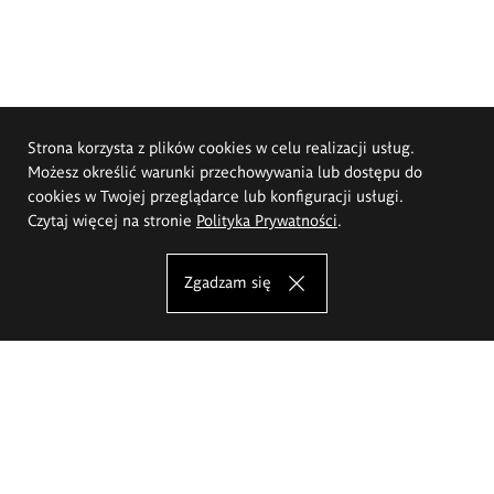
Strona korzysta z plików cookies w celu realizacji usług.
Możesz określić warunki przechowywania lub dostępu do
cookies w Twojej przeglądarce lub konfiguracji usługi.
Czytaj więcej na stronie
Polityka Prywatności
.
Zgadzam się
Akademia Sztuk Pięknych im.
Eugeniusza Gepperta we Wrocławiu