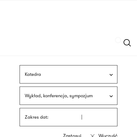
Przejdź
języka
do
migowego
treści
Szukaj
Katedra
Wykład, konferencja, sympozjum
Zakres dat: