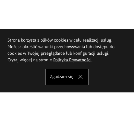
Strona korzysta z plików cookies w celu realizacji usług.
Możesz określić warunki przechowywania lub dostępu do
cookies w Twojej przeglądarce lub konfiguracji usługi.
Czytaj więcej na stronie
Polityka Prywatności
.
Zgadzam się
Akademia Sztuk Pięknych im.
Eugeniusza Gepperta we Wrocławiu