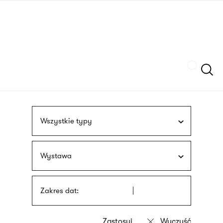
Przejdź
języka
do
migowego
treści
Szukaj
Wszystkie typy
Wystawa
Zakres dat: