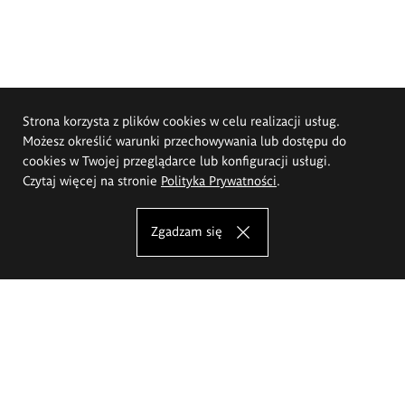
Strona korzysta z plików cookies w celu realizacji usług.
Możesz określić warunki przechowywania lub dostępu do
cookies w Twojej przeglądarce lub konfiguracji usługi.
Czytaj więcej na stronie
Polityka Prywatności
.
Zgadzam się
Akademia Sztuk Pięknych im.
Eugeniusza Gepperta we Wrocławiu