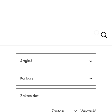
Przejdź
języka
do
migowego
treści
Szukaj
Artykuł
Konkurs
Zakres dat: