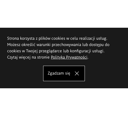
Strona korzysta z plików cookies w celu realizacji usług.
Możesz określić warunki przechowywania lub dostępu do
cookies w Twojej przeglądarce lub konfiguracji usługi.
Czytaj więcej na stronie
Polityka Prywatności
.
Zgadzam się
Akademia Sztuk Pięknych im.
Eugeniusza Gepperta we Wrocławiu