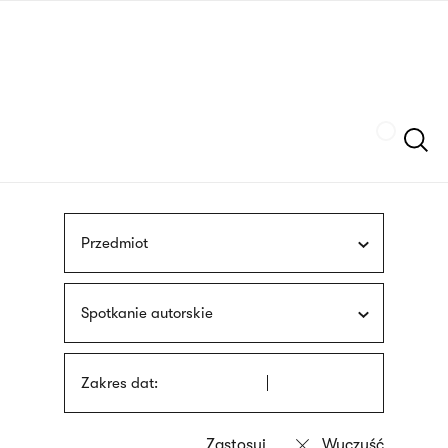
Przejdź
języka
do
migowego
treści
Szukaj
Przedmiot
Spotkanie autorskie
Zakres dat: