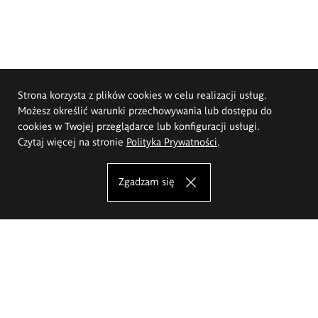
Strona korzysta z plików cookies w celu realizacji usług.
Możesz określić warunki przechowywania lub dostępu do
cookies w Twojej przeglądarce lub konfiguracji usługi.
Czytaj więcej na stronie
Polityka Prywatności
.
Zgadzam się
Akademia Sztuk Pięknych im.
Eugeniusza Gepperta we Wrocławiu