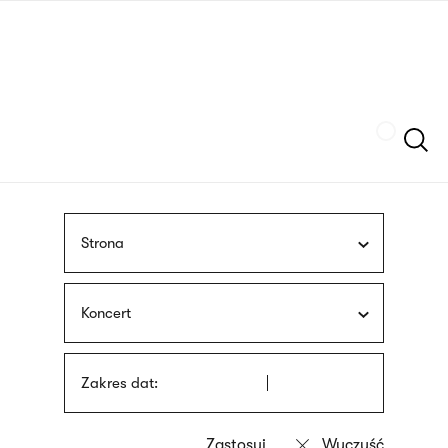
Przejdź
języka
do
migowego
treści
Szukaj
Strona
Koncert
Zakres dat: