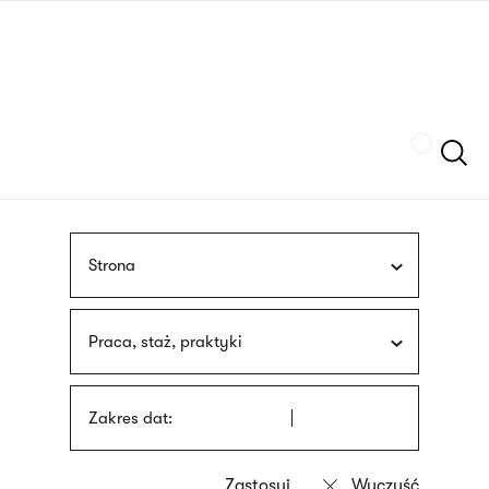
Przejdź
języka
do
migowego
treści
Szukaj
Strona
Praca, staż, praktyki
Zakres dat: