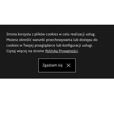
Strona korzysta z plików cookies w celu realizacji usług.
Możesz określić warunki przechowywania lub dostępu do
cookies w Twojej przeglądarce lub konfiguracji usługi.
Czytaj więcej na stronie
Polityka Prywatności
.
Zgadzam się
Akademia Sztuk Pięknych im.
Eugeniusza Gepperta we Wrocławiu