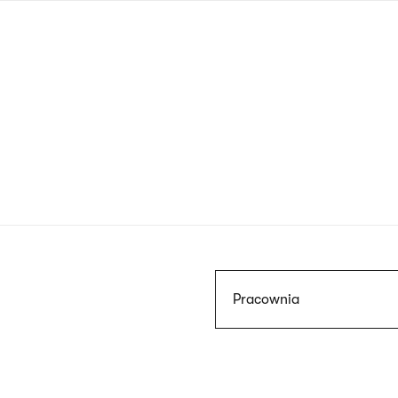
Przejdź
do
treści
Szukaj
Pracownia