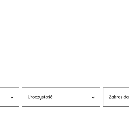
nagłówku
wersja
polska
Uroczystość
Zakres da