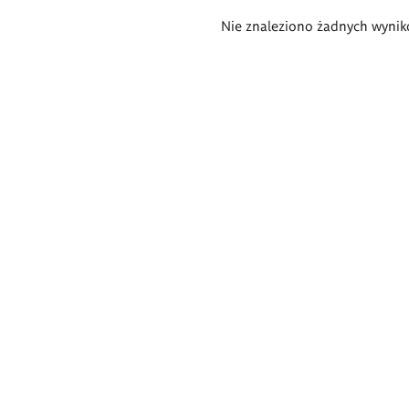
Wyniki
Nie znaleziono żadnych wynik
wyszukiwania