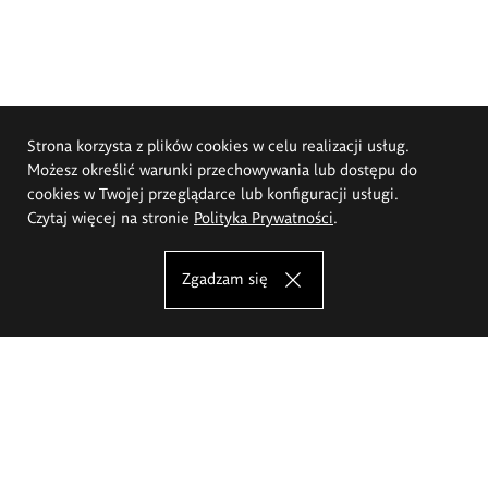
Strona korzysta z plików cookies w celu realizacji usług.
Możesz określić warunki przechowywania lub dostępu do
cookies w Twojej przeglądarce lub konfiguracji usługi.
Czytaj więcej na stronie
Polityka Prywatności
.
Zgadzam się
Akademia Sztuk Pięknych im.
Eugeniusza Gepperta we Wrocławiu