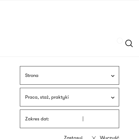
Przejdź
języka
do
migowego
treści
Szukaj
Strona
Praca, staż, praktyki
Zakres dat: