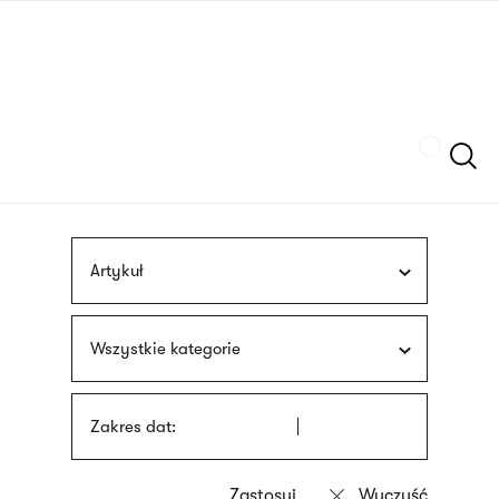
Przejdź
języka
do
migowego
treści
Szukaj
Artykuł
Wszystkie kategorie
Zakres dat: