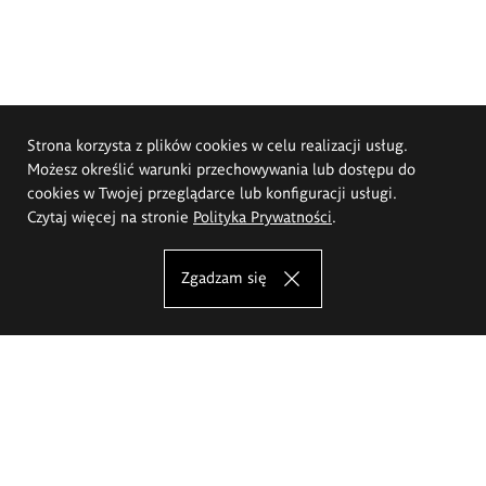
Strona korzysta z plików cookies w celu realizacji usług.
Możesz określić warunki przechowywania lub dostępu do
cookies w Twojej przeglądarce lub konfiguracji usługi.
Czytaj więcej na stronie
Polityka Prywatności
.
Zgadzam się
Akademia Sztuk Pięknych im.
Eugeniusza Gepperta we Wrocławiu