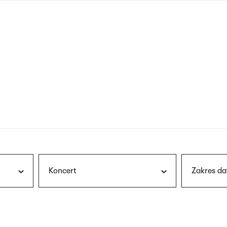
nagłówku
wersja
polska
Koncert
Zakres da