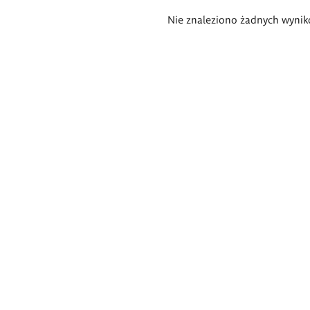
Wyniki
Nie znaleziono żadnych wynik
wyszukiwania