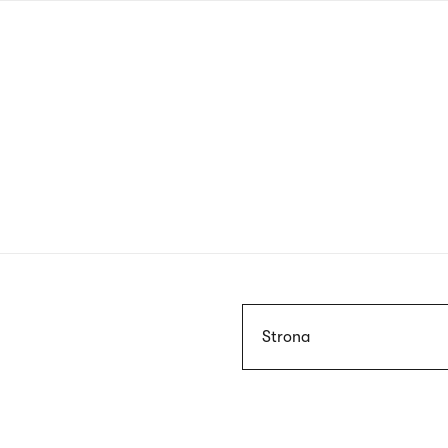
Przejdź
do
treści
Szukaj
Strona