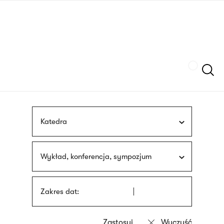
Przejdź
języka
do
migowego
treści
Szukaj
Katedra
Wykład, konferencja, sympozjum
Zakres dat: