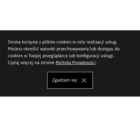
Strona korzysta z plików cookies w celu realizacji usług.
Możesz określić warunki przechowywania lub dostępu do
cookies w Twojej przeglądarce lub konfiguracji usługi.
Czytaj więcej na stronie
Polityka Prywatności
.
Zgadzam się
Akademia Sztuk Pięknych im.
Eugeniusza Gepperta we Wrocławiu