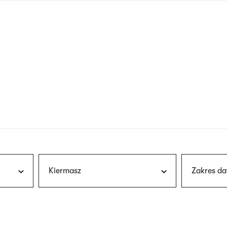
nagłówku
wersja
polska
Kiermasz
Zakres da