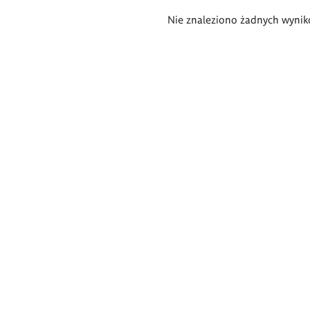
Wyniki
Nie znaleziono żadnych wynik
wyszukiwania