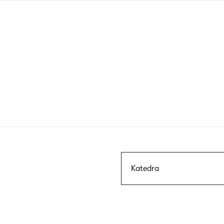
Przejdź
do
treści
Szukaj
Katedra