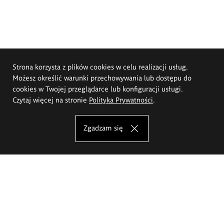
Strona korzysta z plików cookies w celu realizacji usług.
Możesz określić warunki przechowywania lub dostępu do
cookies w Twojej przeglądarce lub konfiguracji usługi.
Czytaj więcej na stronie
Polityka Prywatności
.
Zgadzam się
Akademia Sztuk Pięknych im.
Eugeniusza Gepperta we Wrocławiu