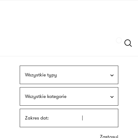
Przejdź
języka
do
migowego
treści
Szukaj
Wszystkie typy
Wszystkie kategorie
Zakres dat: