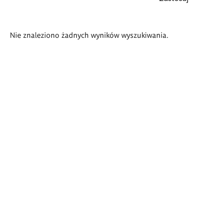
Wyniki
Nie znaleziono żadnych wyników wyszukiwania.
wyszukiwania