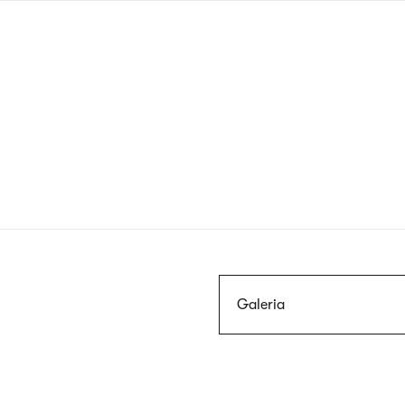
Przejdź
do
treści
Szukaj
Galeria