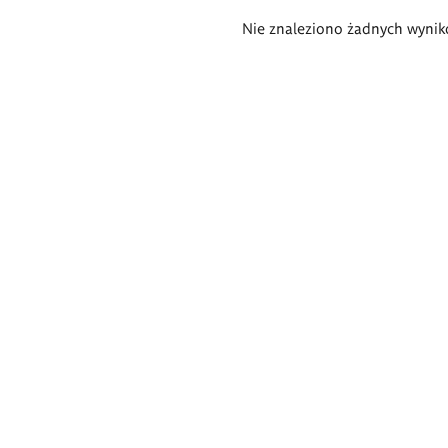
Wyniki
Nie znaleziono żadnych wynik
wyszukiwania