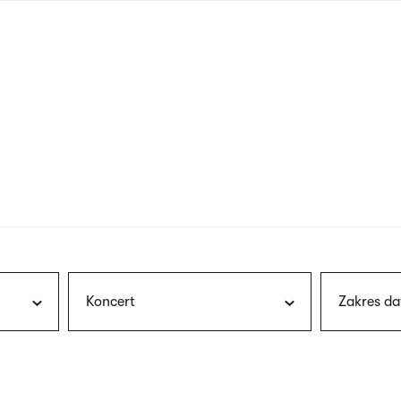
nagłówku
wersja
polska
Koncert
Zakres da