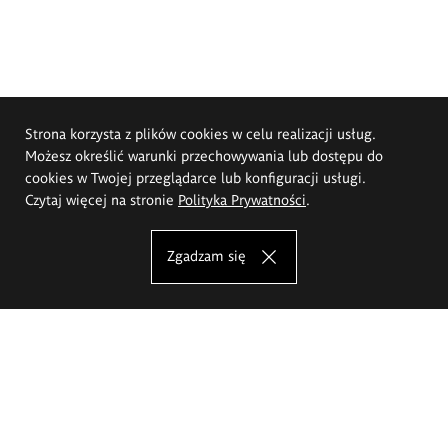
Strona korzysta z plików cookies w celu realizacji usług.
Możesz określić warunki przechowywania lub dostępu do
cookies w Twojej przeglądarce lub konfiguracji usługi.
Czytaj więcej na stronie
Polityka Prywatności
.
Zgadzam się
Akademia Sztuk Pięknych im.
Eugeniusza Gepperta we Wrocławiu