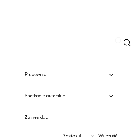
Przejdź
języka
do
migowego
treści
Szukaj
Pracownia
Spotkanie autorskie
Zakres dat: