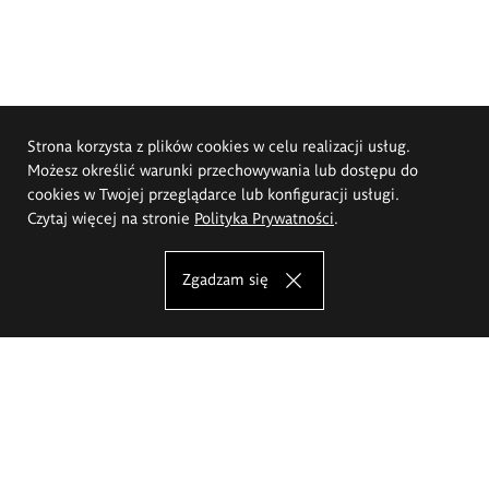
Strona korzysta z plików cookies w celu realizacji usług.
Możesz określić warunki przechowywania lub dostępu do
cookies w Twojej przeglądarce lub konfiguracji usługi.
Czytaj więcej na stronie
Polityka Prywatności
.
Zgadzam się
Akademia Sztuk Pięknych im.
Eugeniusza Gepperta we Wrocławiu