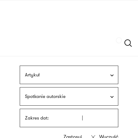
Przejdź
języka
do
migowego
treści
Szukaj
Artykuł
Spotkanie autorskie
Zakres dat: