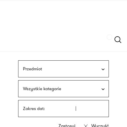
Przejdź
języka
do
migowego
treści
Szukaj
Przedmiot
Wszystkie kategorie
Zakres dat: