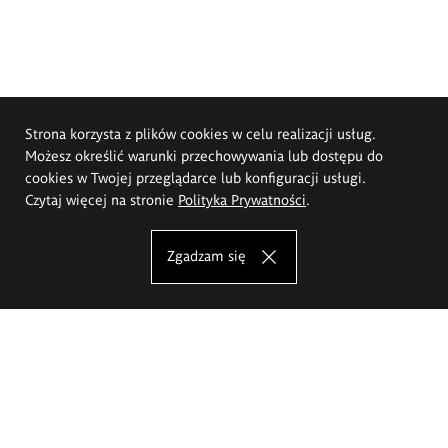
Strona korzysta z plików cookies w celu realizacji usług.
Możesz określić warunki przechowywania lub dostępu do
cookies w Twojej przeglądarce lub konfiguracji usługi.
Czytaj więcej na stronie
Polityka Prywatności
.
Zgadzam się
Akademia Sztuk Pięknych im.
Eugeniusza Gepperta we Wrocławiu