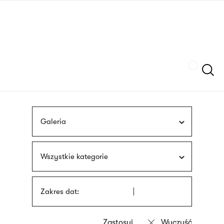
Przejdź
języka
do
migowego
treści
Szukaj
Galeria
Wszystkie kategorie
Zakres dat: