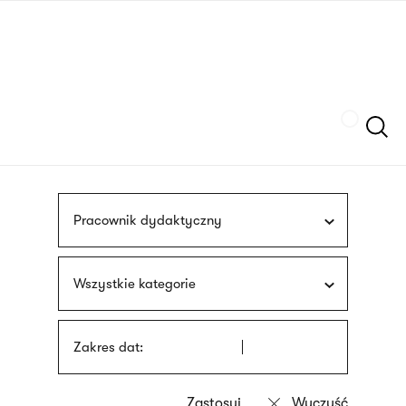
Przejdź
języka
do
migowego
treści
Szukaj
Pracownik dydaktyczny
Wszystkie kategorie
Zakres dat: