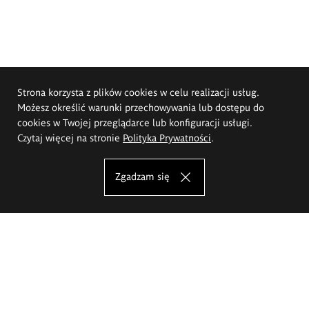
Strona korzysta z plików cookies w celu realizacji usług.
Możesz określić warunki przechowywania lub dostępu do
cookies w Twojej przeglądarce lub konfiguracji usługi.
Czytaj więcej na stronie
Polityka Prywatności
.
Zgadzam się
Akademia Sztuk Pięknych im.
Eugeniusza Gepperta we Wrocławiu