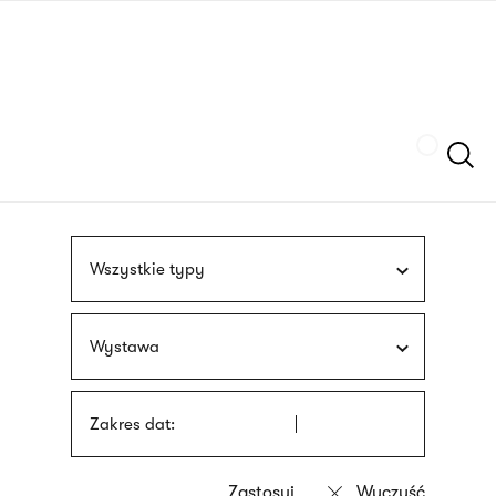
Przejdź
języka
do
migowego
treści
Szukaj
Wszystkie typy
Wystawa
Zakres dat: