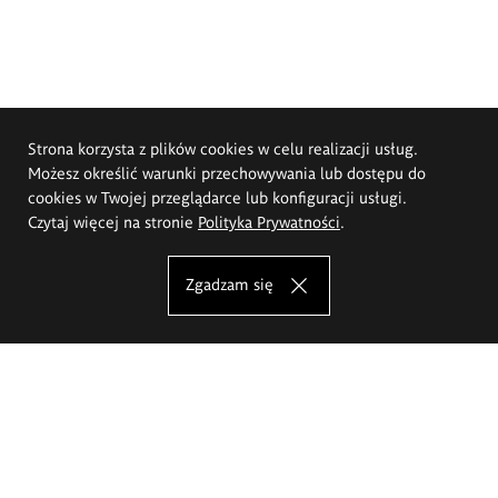
Strona korzysta z plików cookies w celu realizacji usług.
Możesz określić warunki przechowywania lub dostępu do
cookies w Twojej przeglądarce lub konfiguracji usługi.
Czytaj więcej na stronie
Polityka Prywatności
.
Zgadzam się
Akademia Sztuk Pięknych im.
Eugeniusza Gepperta we Wrocławiu