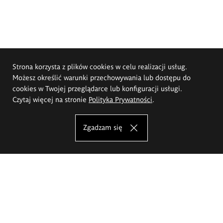
Strona korzysta z plików cookies w celu realizacji usług.
Możesz określić warunki przechowywania lub dostępu do
cookies w Twojej przeglądarce lub konfiguracji usługi.
Czytaj więcej na stronie
Polityka Prywatności
.
Zgadzam się
Akademia Sztuk Pięknych im.
Eugeniusza Gepperta we Wrocławiu