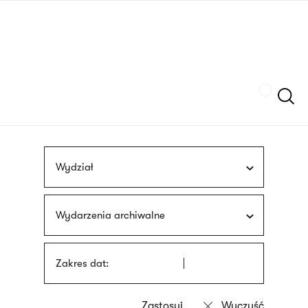
Przejdź
języka
do
migowego
treści
Szukaj
Wydział
Wydarzenia archiwalne
Zakres dat: